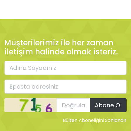
Müşterilerimiz ile her zaman
iletişim halinde olmak isteriz.
Bülten Aboneliğini Sonlandır