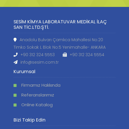
SESİM KİMYA LABORATUVAR MEDİKAL İLAÇ
SAN TİC.LTD.ŞTİ.
Anadolu Bulvarı Çamlıca Mahallesi No:20
Timko Sokak L Blok No:5 Yenimahalle- ANKARA
+90 312 324 5553
+90 312 324 5554
info@sesim.com.tr
Kurumsal
Firmamız Hakkında
Referanslarımız
Online Katalog
Bizi Takip Edin