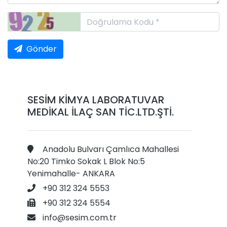
Gönder
SESİM KİMYA LABORATUVAR
MEDİKAL İLAÇ SAN TİC.LTD.ŞTİ.
Anadolu Bulvarı Çamlıca Mahallesi
No:20 Timko Sokak L Blok No:5
Yenimahalle- ANKARA
+90 312 324 5553
+90 312 324 5554
info@sesim.com.tr