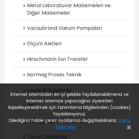
Metal Laboratuvar Malzemeleri ve
Diğer Malzemeler
Vacuubrand Vakum Pompaları
Ölçüm Aletleri
Hirschmann Sıvı Transfer
Normag Proses Teknik
Lauda Sirkülatörler
İnternet sitemizden en iyi şekilde faydalanabilmeniz ve
internet sitemize yapacağınız ziyaretleri
GFL
kişiselleştirebilmek için tanımlama bilgilerinden (cookies)
faydalanıyoruz.
Dilediğiniz halde çerez ayarlarınızı değiştirebilirsiniz.
Daha
Misung Scientific - MTOPS
K
×
fazla bilgi
Tomy Otoklavlar