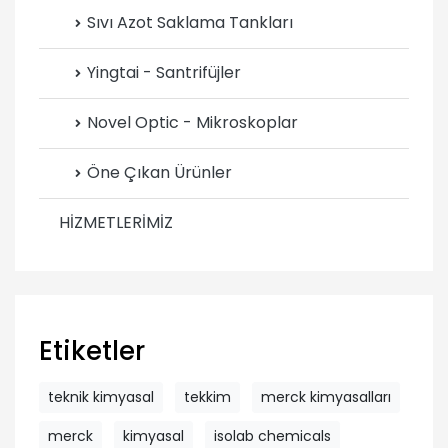
Sıvı Azot Saklama Tankları
Yingtai - Santrifüjler
Novel Optic - Mikroskoplar
Öne Çıkan Ürünler
HİZMETLERİMİZ
Etiketler
teknik kimyasal
tekkim
merck kimyasalları
merck
kimyasal
isolab chemicals