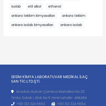
isolab
etil alkol
ethanol
ankara tekkim kimyasalları
ankara tekkim
ankara isolab kimyasalları
ankara isolab
SESİM KİMYA LABORATUVAR MEDİKAL İLAÇ
SAN TİC.LTD.ŞTİ.
Anadolu Bulvarı Çamlıca Mahallesi No:20
Timko Sokak L Blok No:5 Yenimahalle- ANKARA
+90 312 324 5553
+90 312 324 5554