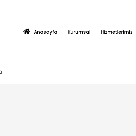
boratuvar - Medikal
Anasayfa
Kurumsal
Hizmetlerimiz
ü