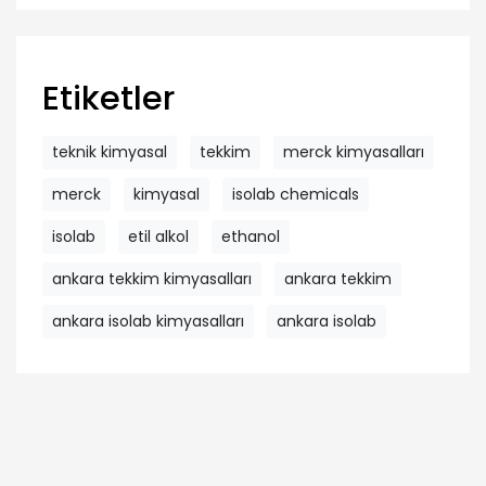
Etiketler
teknik kimyasal
tekkim
merck kimyasalları
merck
kimyasal
isolab chemicals
isolab
etil alkol
ethanol
ankara tekkim kimyasalları
ankara tekkim
ankara isolab kimyasalları
ankara isolab