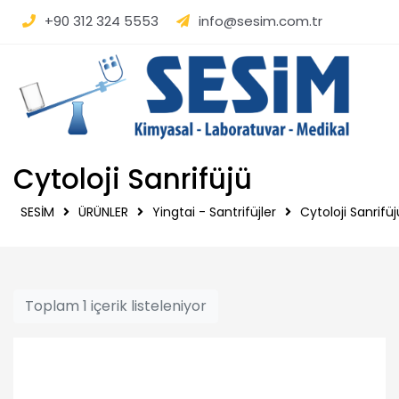
SESİM | Kimyasal - La
+90 312 324 5553
info@sesim.com.tr
Cytoloji Sanrifüjü
SESİM
ÜRÜNLER
Yingtai - Santrifüjler
Cytoloji Sanrifüj
Toplam 1 içerik listeleniyor