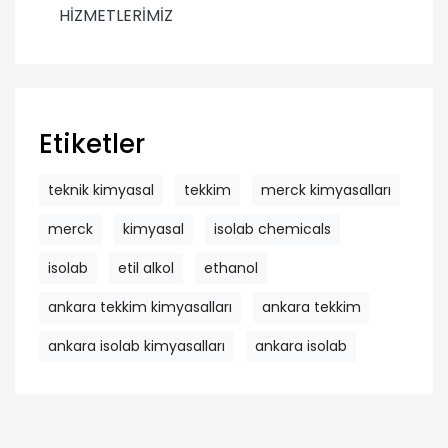
HİZMETLERİMİZ
Etiketler
teknik kimyasal
tekkim
merck kimyasalları
merck
kimyasal
isolab chemicals
isolab
etil alkol
ethanol
ankara tekkim kimyasalları
ankara tekkim
ankara isolab kimyasalları
ankara isolab