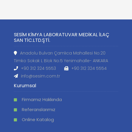
SESİM KİMYA LABORATUVAR MEDİKAL İLAÇ
SAN TİC.LTD.ŞTİ.
Anadolu Bulvarı Çamlıca Mahallesi No:20
Timko Sokak L Blok No:5 Yenimahalle- ANKARA
+90 312 324 5553
+90 312 324 5554
info@sesim.com.tr
Kurumsal
Firmamız Hakkında
Referanslarımız
Online Katalog