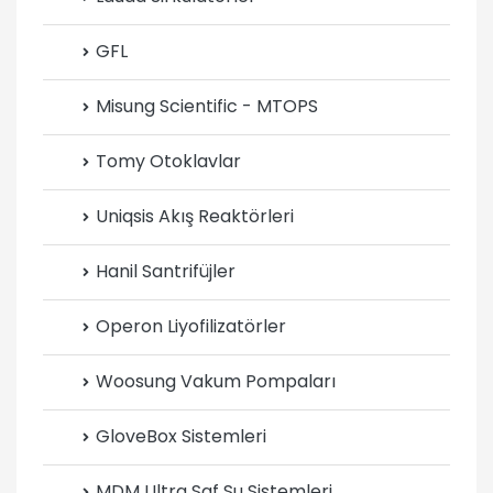
GFL
Misung Scientific - MTOPS
Tomy Otoklavlar
Uniqsis Akış Reaktörleri
Hanil Santrifüjler
Operon Liyofilizatörler
Woosung Vakum Pompaları
GloveBox Sistemleri
MDM Ultra Saf Su Sistemleri