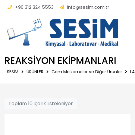
SESİM | Kimyasal - La
+90 312 324 5553
info@sesim.com.tr
REAKSİYON EKİPMANLARI
SESİM
ÜRÜNLER
Cam Malzemeler ve Diğer Ürünler
L
Toplam 10 içerik listeleniyor