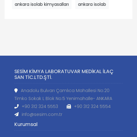
ankara isolab kimyasalları
ankara isolab
SESİM KİMYA LABORATUVAR MEDİKAL İLAÇ
SAN TİC.LTD.ŞTİ.
Anadolu Bulvarı Çamlıca Mahallesi No:20
Timko Sokak L Blok No:5 Yenimahalle- ANKARA
+90 312 324 5553
+90 312 324 5554
info@sesim.com.tr
Kurumsal