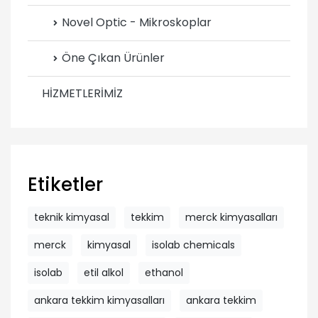
Novel Optic - Mikroskoplar
Öne Çıkan Ürünler
HİZMETLERİMİZ
Etiketler
teknik kimyasal
tekkim
merck kimyasalları
merck
kimyasal
isolab chemicals
isolab
etil alkol
ethanol
ankara tekkim kimyasalları
ankara tekkim